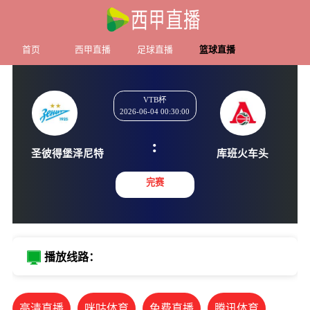
首页
西甲直播
足球直播
篮球直播
VTB杯
2026-06-04 00:30:00
:
圣彼得堡泽尼特
库班火
完赛
播放线路：
高清直播
咪咕体育
免费直播
腾讯体育