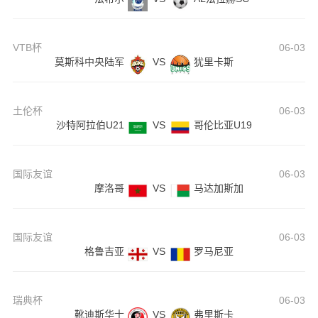
VTB杯
06-03
莫斯科中央陆军
VS
犹里卡斯
土伦杯
06-03
沙特阿拉伯U21
VS
哥伦比亚U19
国际友谊
06-03
摩洛哥
VS
马达加斯加
国际友谊
06-03
格鲁吉亚
VS
罗马尼亚
瑞典杯
06-03
靴迪斯华士
VS
弗里斯卡