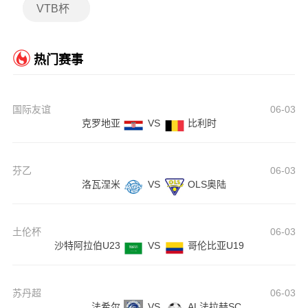
VTB杯
热门赛事
国际友谊
06-03
克罗地亚
VS
比利时
芬乙
06-03
洛瓦涅米
VS
OLS奥陆
土伦杯
06-03
沙特阿拉伯U23
VS
哥伦比亚U19
苏丹超
06-03
法希尔
VS
AL法拉赫SC