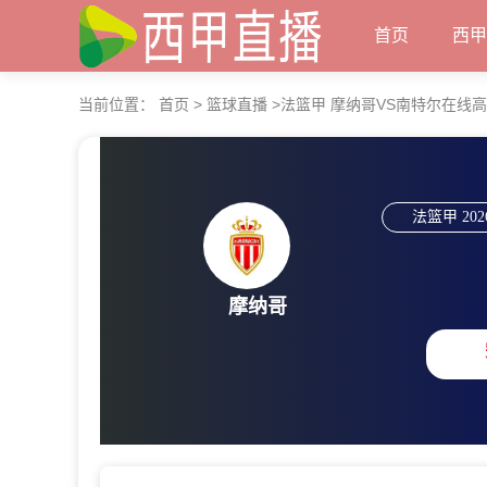
首页
西
当前位置：
首页
>
篮球直播
>
法篮甲 摩纳哥VS南特尔在线
法篮甲
202
摩纳哥