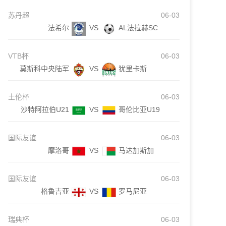
苏丹超
06-03
法希尔
VS
AL法拉赫SC
VTB杯
06-03
莫斯科中央陆军
VS
犹里卡斯
土伦杯
06-03
沙特阿拉伯U21
VS
哥伦比亚U19
国际友谊
06-03
摩洛哥
VS
马达加斯加
国际友谊
06-03
格鲁吉亚
VS
罗马尼亚
瑞典杯
06-03