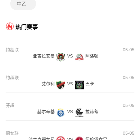
中乙
热门赛事
约超联
05-05
亚吉拉安曼
VS
阿洛顿
约超联
05-05
艾尔利
VS
巴卡
芬超
05-05
赫尔辛基
VS
拉赫蒂
德女联
05-05
法兰克福女足
VS
纽伦堡女足