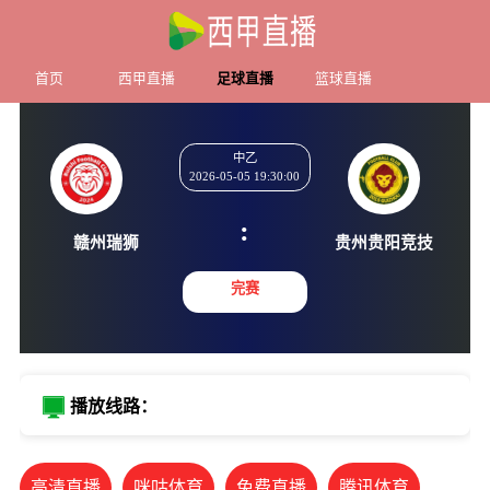
首页
西甲直播
足球直播
篮球直播
中乙
2026-05-05 19:30:00
:
赣州瑞狮
贵州贵阳
完赛
播放线路：
高清直播
咪咕体育
免费直播
腾讯体育