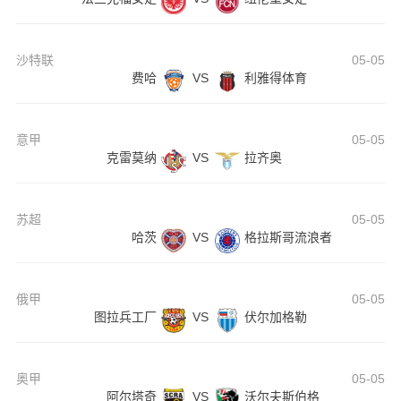
沙特联
05-05
费哈
VS
利雅得体育
意甲
05-05
克雷莫纳
VS
拉齐奥
苏超
05-05
哈茨
VS
格拉斯哥流浪者
俄甲
05-05
图拉兵工厂
VS
伏尔加格勒
奥甲
05-05
阿尔塔奇
VS
沃尔夫斯伯格