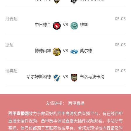
丹麦超
05-05
中日德兰
VS
维堡
挪超
05-05
博德闪耀
VS
莫尔德
瑞典超
05-05
哈尔姆斯塔德
VS
布洛马波卡纳
友情链接：
西甲直播
西甲直播网
致力于做最好的西甲高清免费直播平台，有在线西甲
直播无插件视频、西甲赛事体验直播无插件视频观看。本站所有
赛程、信号位都源于互联网权威平台，若您发现侵权内容请及时