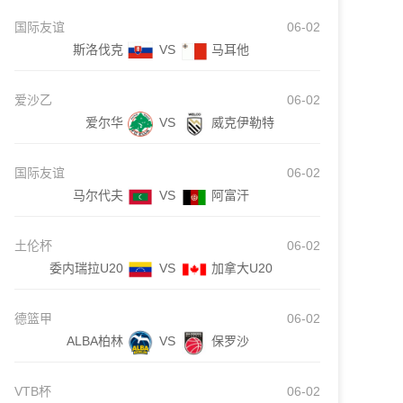
国际友谊
06-02
斯洛伐克
VS
马耳他
爱沙乙
06-02
爱尔华
VS
威克伊勒特
国际友谊
06-02
马尔代夫
VS
阿富汗
土伦杯
06-02
委内瑞拉U20
VS
加拿大U20
德篮甲
06-02
ALBA柏林
VS
保罗沙
VTB杯
06-02