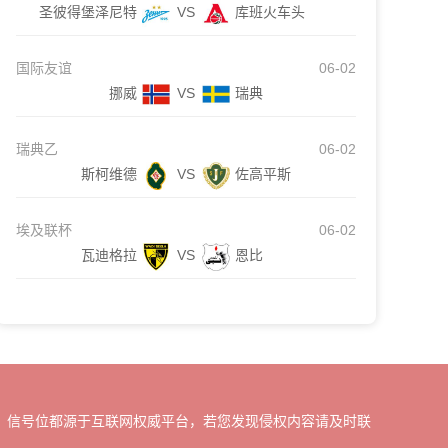
圣彼得堡泽尼特
VS
库班火车头
国际友谊
06-02
挪威
VS
瑞典
瑞典乙
06-02
斯柯维德
VS
佐高平斯
埃及联杯
06-02
瓦迪格拉
VS
恩比
、信号位都源于互联网权威平台，若您发现侵权内容请及时联