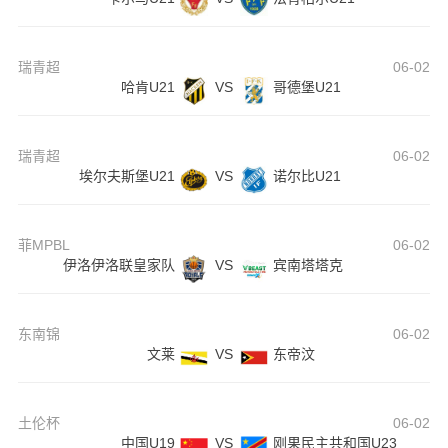
瑞青超
06-02
哈肯U21
VS
哥德堡U21
瑞青超
06-02
埃尔夫斯堡U21
VS
诺尔比U21
菲MPBL
06-02
伊洛伊洛联皇家队
VS
宾南塔塔克
东南锦
06-02
文莱
VS
东帝汶
土伦杯
06-02
中国U19
VS
刚果民主共和国U23