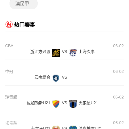
澳昆甲
热门赛事
CBA
06-02
浙江方兴渡
VS
上海久事
中冠
06-02
云南爨合
VS
瑞青超
06-02
佐加顿斯U21
VS
天狼星U21
瑞青超
06-02
卡尔马U21
VS
法肯柏尔U21