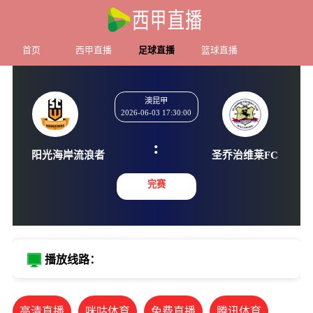
首页
西甲直播
足球直播
篮球直播
澳昆甲
2026-06-03 17:30:00
:
阳光海岸流浪者
圣乔治维
完赛
播放线路：
高清直播
咪咕体育
免费直播
腾讯体育