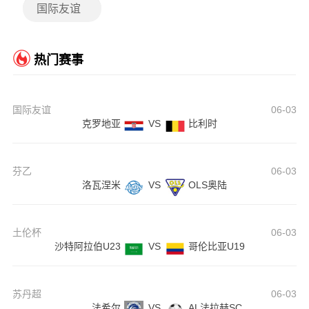
国际友谊
热门赛事
国际友谊
06-03
克罗地亚
VS
比利时
芬乙
06-03
洛瓦涅米
VS
OLS奥陆
土伦杯
06-03
沙特阿拉伯U23
VS
哥伦比亚U19
苏丹超
06-03
法希尔
VS
AL法拉赫SC