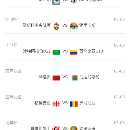
VTB杯
06-03
莫斯科中央陆军
VS
犹里卡斯
土伦杯
06-03
沙特阿拉伯U21
VS
哥伦比亚U19
国际友谊
06-03
摩洛哥
VS
马达加斯加
国际友谊
06-03
格鲁吉亚
VS
罗马尼亚
瑞典杯
06-03
靴迪斯华士
VS
弗里斯卡