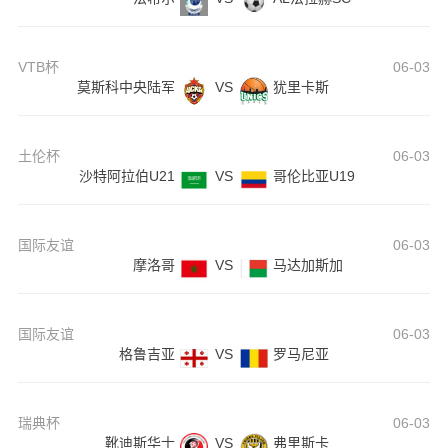
VTB杯
06-03
莫斯科中央陆军
VS
犹里卡斯
土伦杯
06-03
沙特阿拉伯U21
VS
哥伦比亚U19
国际友谊
06-03
摩洛哥
VS
马达加斯加
国际友谊
06-03
格鲁吉亚
VS
罗马尼亚
瑞典杯
06-03
靴迪斯华士
VS
弗里斯卡