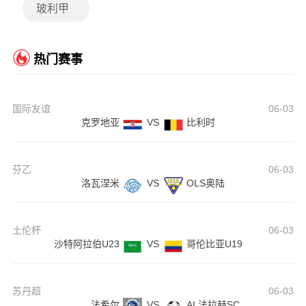
玻利甲
热门赛事
国际友谊
06-03
克罗地亚
VS
比利时
芬乙
06-03
洛瓦涅米
VS
OLS奥陆
土伦杯
06-03
沙特阿拉伯U23
VS
哥伦比亚U19
苏丹超
06-03
法希尔
VS
AL法拉赫SC