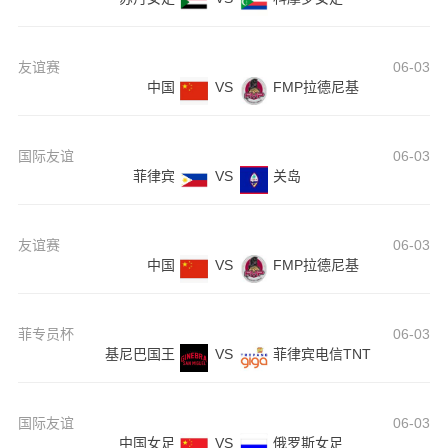
友谊赛
06-03
中国
VS
FMP拉德尼基
国际友谊
06-03
菲律宾
VS
关岛
友谊赛
06-03
中国
VS
FMP拉德尼基
菲专员杯
06-03
基尼巴国王
VS
菲律宾电信TNT
国际友谊
06-03
中国女足
VS
俄罗斯女足