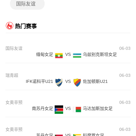
国际友谊
热门赛事
国际友谊
06-03
缅甸女足
VS
乌兹别克斯坦女足
瑞青超
06-03
IFK诺科平U21
VS
佐加顿斯U21
女奥非预
06-03
南苏丹女足
VS
马达加斯加女足
女奥非预
06-03
苏丹女足
VS
科摩罗女足