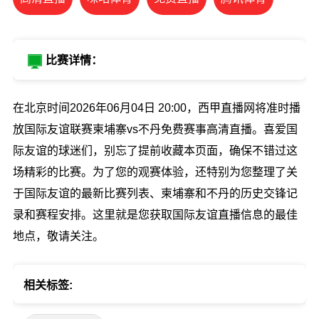
比赛详情：
在北京时间2026年06月04日 20:00，西甲直播网将准时播
放国际友谊联赛柬埔寨vs不丹免费赛事高清直播。喜爱国
际友谊的球迷们，别忘了提前收藏本页面，确保不错过这
场精彩的比赛。为了您的观赛体验，还特别为您整理了关
于国际友谊的最新比赛列表、柬埔寨和不丹的历史交锋记
录和赛程安排。这里就是您获取国际友谊直播信息的最佳
地点，敬请关注。
相关标签: