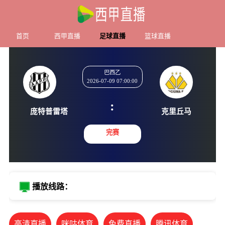
首页
西甲直播
足球直播
篮球直播
巴西乙
2026-07-09 07:00:00
:
庞特普雷塔
克里丘
完赛
播放线路：
高清直播
咪咕体育
免费直播
腾讯体育