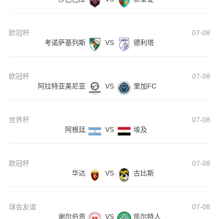
欧冠杯
07-08
考诺萨基列斯
VS
德利塔
欧冠杯
07-08
阿拉特亚美尼亚
VS
里加FC
世界杯
07-08
阿根廷
VS
埃及
欧冠杯
07-08
华达
VS
古比斯
球会友谊
07-08
谢尔伯恩
VS
凯尔特人