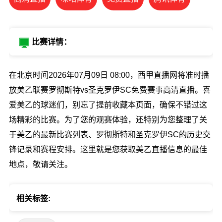
比赛详情：
在北京时间2026年07月09日 08:00，西甲直播网将准时播
放美乙联赛罗彻斯特vs圣克罗伊SC免费赛事高清直播。喜
爱美乙的球迷们，别忘了提前收藏本页面，确保不错过这
场精彩的比赛。为了您的观赛体验，还特别为您整理了关
于美乙的最新比赛列表、罗彻斯特和圣克罗伊SC的历史交
锋记录和赛程安排。这里就是您获取美乙直播信息的最佳
地点，敬请关注。
相关标签: