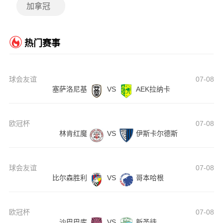
加拿冠
热门赛事
球会友谊
07-08
塞萨洛尼基
VS
AEK拉纳卡
欧冠杯
07-08
林肯红魔
VS
伊斯卡尔德斯
球会友谊
07-08
比尔森胜利
VS
哥本哈根
欧冠杯
07-08
沙巴巴库
VS
新圣徒