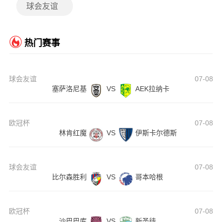
球会友谊
热门赛事
球会友谊
07-08
塞萨洛尼基
VS
AEK拉纳卡
欧冠杯
07-08
林肯红魔
VS
伊斯卡尔德斯
球会友谊
07-08
比尔森胜利
VS
哥本哈根
欧冠杯
07-08
沙巴巴库
VS
新圣徒