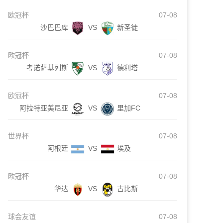
欧冠杯
07-08
沙巴巴库
VS
新圣徒
欧冠杯
07-08
考诺萨基列斯
VS
德利塔
欧冠杯
07-08
阿拉特亚美尼亚
VS
里加FC
世界杯
07-08
阿根廷
VS
埃及
欧冠杯
07-08
华达
VS
古比斯
球会友谊
07-08