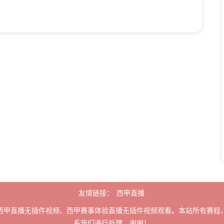
友情链接：
西甲直播
西甲直播无插件视频、西甲赛事体验直播无插件视频观看。本站所有赛程
系我们进行处理，谢谢！