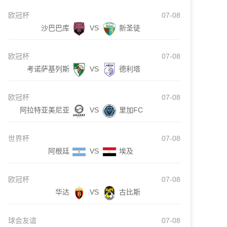
欧冠杯
07-08
沙巴巴库
VS
新圣徒
欧冠杯
07-08
考诺萨基列斯
VS
德利塔
欧冠杯
07-08
阿拉特亚美尼亚
VS
里加FC
世界杯
07-08
阿根廷
VS
埃及
欧冠杯
07-08
华达
VS
古比斯
球会友谊
07-08