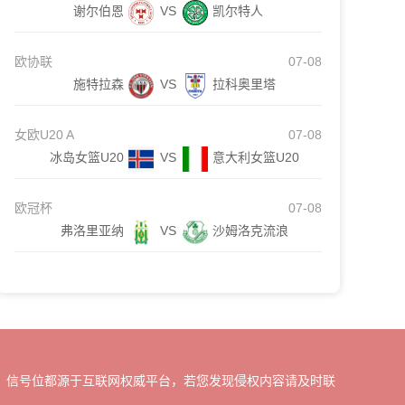
谢尔伯恩
VS
凯尔特人
欧协联
07-08
施特拉森
VS
拉科奥里塔
女欧U20 A
07-08
冰岛女篮U20
VS
意大利女篮U20
欧冠杯
07-08
弗洛里亚纳
VS
沙姆洛克流浪
、信号位都源于互联网权威平台，若您发现侵权内容请及时联