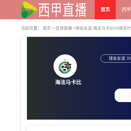
首页
西
当前位置：
首页
>
足球直播
>
球会友谊 海法马卡比VS保克
球会友谊
20
海法马卡比