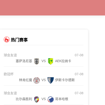
热门赛事
球会友谊
07-08
塞萨洛尼基
VS
AEK拉纳卡
欧冠杯
07-08
林肯红魔
VS
伊斯卡尔德斯
球会友谊
07-08
比尔森胜利
VS
哥本哈根