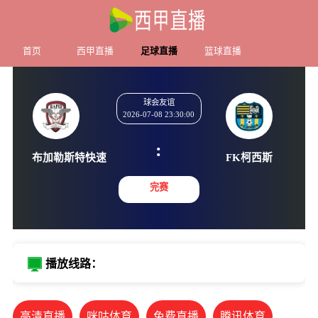
首页
西甲直播
足球直播
篮球直播
球会友谊
2026-07-08 23:30:00
:
布加勒斯特快速
FK柯
完赛
播放线路：
高清直播
咪咕体育
免费直播
腾讯体育