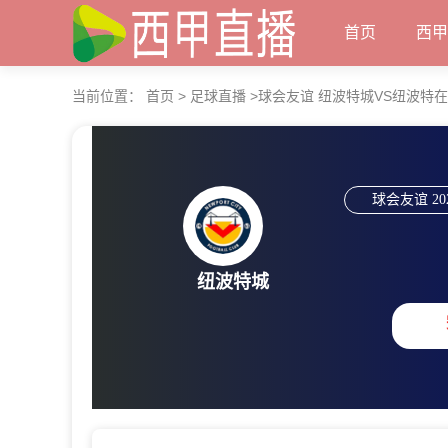
首页
西
当前位置：
首页
>
足球直播
>
球会友谊 纽波特城VS纽波特
球会友谊
20
纽波特城