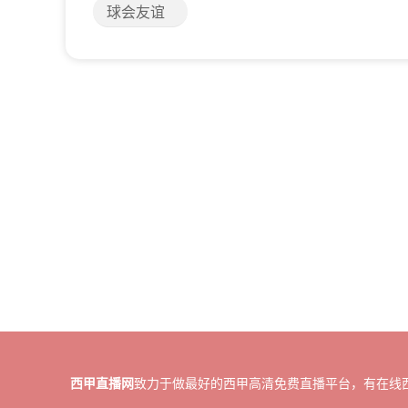
球会友谊
西甲直播网
致力于做最好的西甲高清免费直播平台，有在线