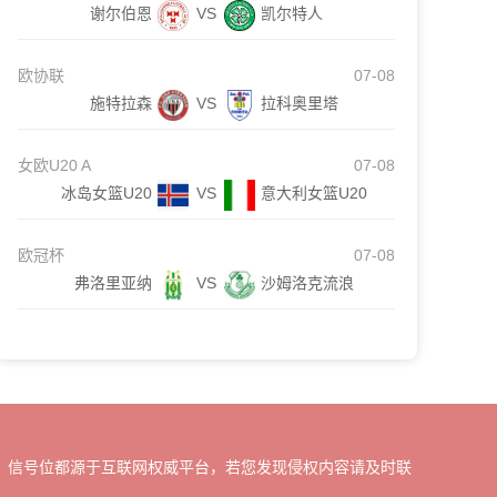
谢尔伯恩
VS
凯尔特人
欧协联
07-08
施特拉森
VS
拉科奥里塔
女欧U20 A
07-08
冰岛女篮U20
VS
意大利女篮U20
欧冠杯
07-08
弗洛里亚纳
VS
沙姆洛克流浪
、信号位都源于互联网权威平台，若您发现侵权内容请及时联