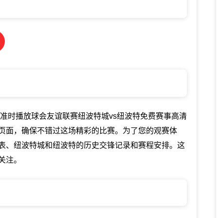
直播网将准时播放球会友谊联赛纽波特城vs纽波特免费赛事高清
页面，确保不错过这场精彩的比赛。为了您的观赛体
表、纽波特城和纽波特的历史交锋记录和赛程安排。这
关注。