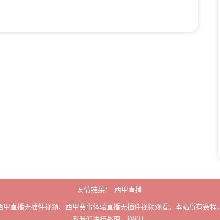
友情链接：
西甲直播
西甲直播无插件视频、西甲赛事体验直播无插件视频观看。本站所有赛程
系我们进行处理，谢谢！