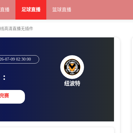
甲直播
足球直播
篮球直播
在线高清直播无插件
26-07-09 02:30:00
:
纽波特
完赛