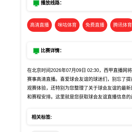
播放线路：
高清直播
咪咕体育
免费直播
腾讯体育
比赛详情：
在北京时间2026年07月09日 02:30，西甲
赛事高清直播。喜爱球会友谊的球迷们，别忘了提
观赛体验，还特别为您整理了关于球会友谊的最新
和赛程安排。这里就是您获取球会友谊直播信息的
相关标签: