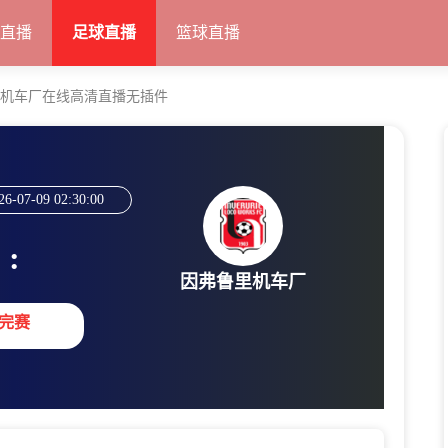
甲直播
足球直播
篮球直播
里机车厂在线高清直播无插件
26-07-09 02:30:00
:
因弗鲁里机车厂
完赛