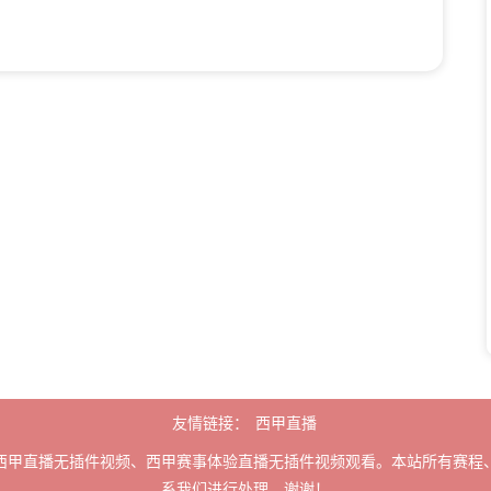
友情链接：
西甲直播
西甲直播无插件视频、西甲赛事体验直播无插件视频观看。本站所有赛程
系我们进行处理，谢谢！