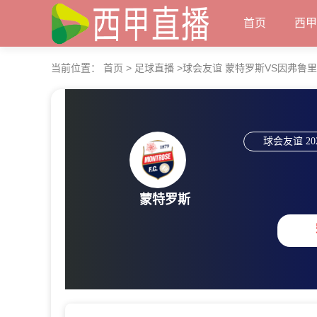
首页
西
当前位置：
首页
>
足球直播
>
球会友谊 蒙特罗斯VS因弗鲁
球会友谊
20
蒙特罗斯