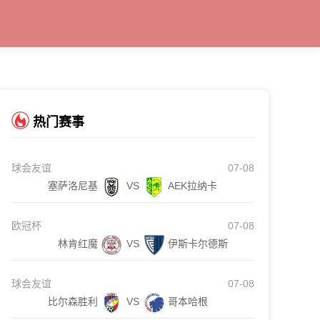
热门赛事
球会友谊
07-08
塞萨洛尼基
VS
AEK拉纳卡
欧冠杯
07-08
林肯红魔
VS
伊斯卡尔德斯
球会友谊
07-08
比尔森胜利
VS
哥本哈根