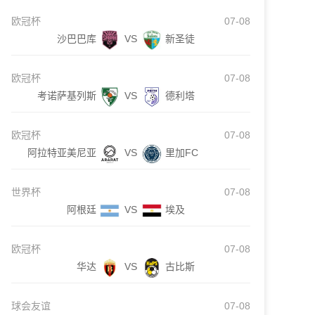
欧冠杯
07-08
沙巴巴库
VS
新圣徒
欧冠杯
07-08
考诺萨基列斯
VS
德利塔
欧冠杯
07-08
阿拉特亚美尼亚
VS
里加FC
世界杯
07-08
阿根廷
VS
埃及
欧冠杯
07-08
华达
VS
古比斯
球会友谊
07-08