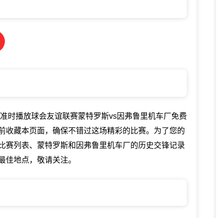
直播网将准时播放球会友谊联赛蒙特罗斯vs因弗鲁里机车厂免费
前收藏本页面，确保不错过这场精彩的比赛。为了您的
比赛列表、蒙特罗斯和因弗鲁里机车厂的历史交锋记录
最佳地点，敬请关注。