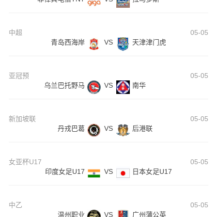
中超
05-05
青岛西海岸
VS
天津津门虎
亚冠预
05-05
乌兰巴托野马
VS
南华
新加坡联
05-05
丹戎巴葛
VS
后港联
女亚杯U17
05-05
印度女足U17
VS
日本女足U17
中乙
05-05
温州职业
VS
广州蒲公英