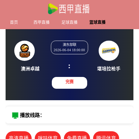
首页
西甲直播
足球直播
篮球直播
澳东部联
2026-06-04 18:00:00
:
澳洲卓越
堪培拉
完赛
播放线路：
高清直播
咪咕体育
免费直播
腾讯体育