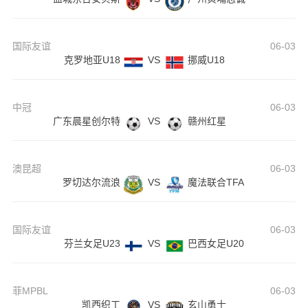
国际友谊
06-03
克罗地亚U18
VS
挪威U18
中冠
06-03
广东晨星创尔特
VS
赣州红星
澳昆超
06-03
罗切达尔流浪
VS
魔法联合TFA
国际友谊
06-03
芬兰女足U23
VS
巴西女足U20
菲MPBL
06-03
凯西织工
VS
玄山勇士