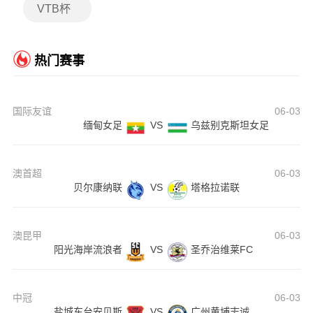
VTB杯
热门赛事
国际友谊
06-03
缅甸女足
VS
乌兹别克斯坦女足
澳首超
06-03
贝尔康纳联
VS
塔格拉诺联
澳昆甲
06-03
阳光海岸流浪者
VS
圣乔治维莱FC
中冠
06-03
盐城东台安贝斯
VS
广州黄埔志诚