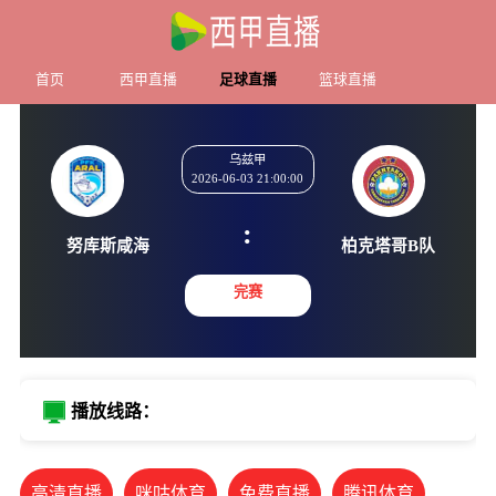
首页
西甲直播
足球直播
篮球直播
乌兹甲
2026-06-03 21:00:00
:
努库斯咸海
柏克塔哥
完赛
播放线路：
高清直播
咪咕体育
免费直播
腾讯体育