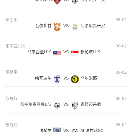
伊朗甲
06-02
瓦尔扎甘
VS
尼洛耶扎米尼
东南亚U19
06-02
马来西亚U19
VS
新加坡U19
伊朗甲
06-02
哈瓦达尔
VS
乌尔米耶
苏丹超
06-02
希拉尔恩图曼B队
VS
瓦德迈丹尼
苏丹超
06-02
法希尔
VS
AL法拉赫SC