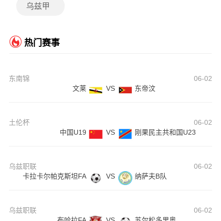
乌兹甲
热门赛事
东南锦
06-02
文莱
VS
东帝汶
土伦杯
06-02
中国U19
VS
刚果民主共和国U23
乌兹职联
06-02
卡拉卡尔帕克斯坦FA
VS
纳萨夫B队
乌兹职联
06-02
布哈拉FA
VS
苏尔松多里奥