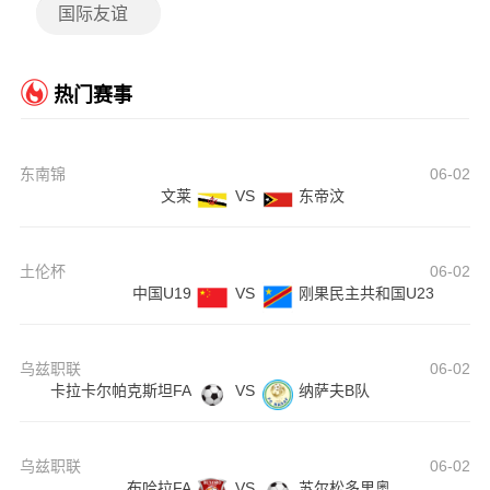
国际友谊
热门赛事
东南锦
06-02
文莱
VS
东帝汶
土伦杯
06-02
中国U19
VS
刚果民主共和国U23
乌兹职联
06-02
卡拉卡尔帕克斯坦FA
VS
纳萨夫B队
乌兹职联
06-02
布哈拉FA
VS
苏尔松多里奥