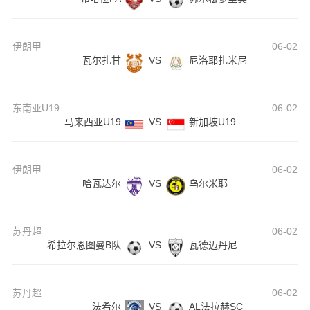
伊朗甲
06-02
瓦尔扎甘
VS
尼洛耶扎米尼
东南亚U19
06-02
马来西亚U19
VS
新加坡U19
伊朗甲
06-02
哈瓦达尔
VS
乌尔米耶
苏丹超
06-02
希拉尔恩图曼B队
VS
瓦德迈丹尼
苏丹超
06-02
法希尔
VS
AL法拉赫SC