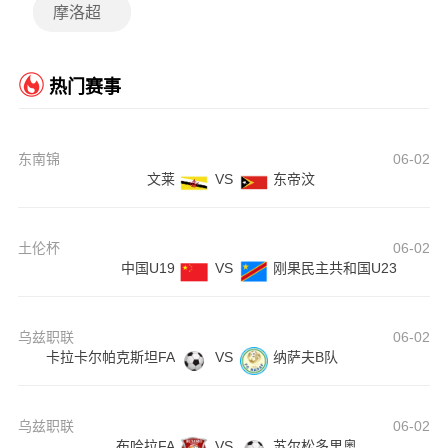
摩洛超
热门赛事
东南锦
06-02
文莱
VS
东帝汶
土伦杯
06-02
中国U19
VS
刚果民主共和国U23
乌兹职联
06-02
卡拉卡尔帕克斯坦FA
VS
纳萨夫B队
乌兹职联
06-02
布哈拉FA
VS
苏尔松多里奥