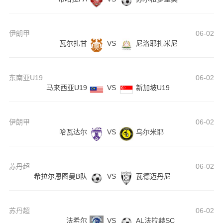
伊朗甲
06-02
瓦尔扎甘
VS
尼洛耶扎米尼
东南亚U19
06-02
马来西亚U19
VS
新加坡U19
伊朗甲
06-02
哈瓦达尔
VS
乌尔米耶
苏丹超
06-02
希拉尔恩图曼B队
VS
瓦德迈丹尼
苏丹超
06-02
法希尔
VS
AL法拉赫SC