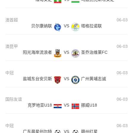
澳首超
06-03
贝尔康纳联
VS
塔格拉诺联
澳昆甲
06-03
阳光海岸流浪者
VS
圣乔治维莱FC
中冠
06-03
盐城东台安贝斯
VS
广州黄埔志诚
国际友谊
06-03
克罗地亚U18
VS
挪威U18
中冠
06-03
广东晨星创尔特
VS
赣州红星