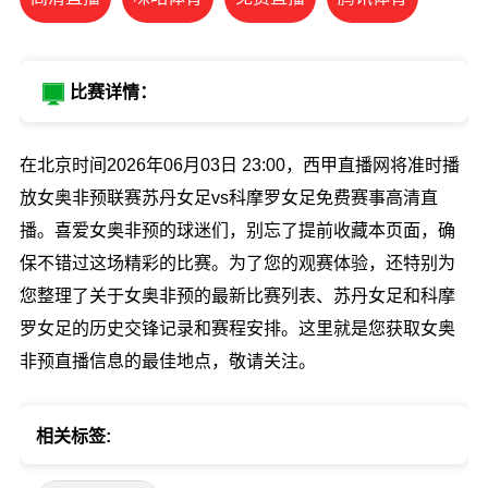
比赛详情：
在北京时间2026年06月03日 23:00，西甲直播网将准时播
放女奥非预联赛苏丹女足vs科摩罗女足免费赛事高清直
播。喜爱女奥非预的球迷们，别忘了提前收藏本页面，确
保不错过这场精彩的比赛。为了您的观赛体验，还特别为
您整理了关于女奥非预的最新比赛列表、苏丹女足和科摩
罗女足的历史交锋记录和赛程安排。这里就是您获取女奥
非预直播信息的最佳地点，敬请关注。
相关标签: